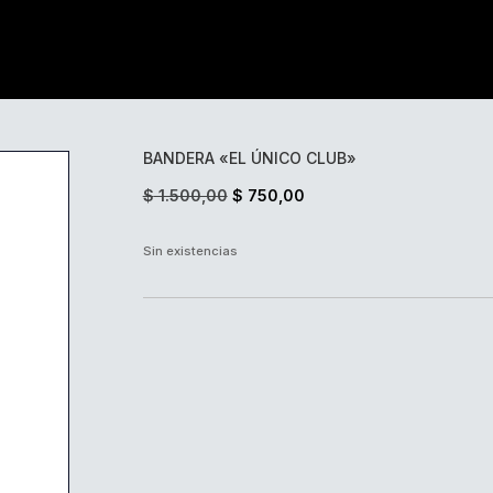
BANDERA «EL ÚNICO CLUB»
El
El
$
1.500,00
$
750,00
precio
precio
original
actual
Sin existencias
era:
es:
$ 1.500,00.
$ 750,00.