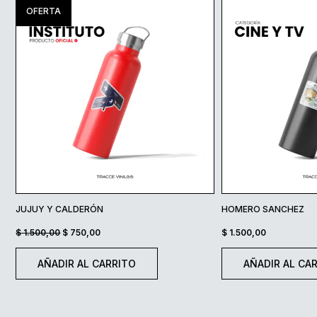
OFERTA
JUJUY Y CALDERÓN
HOMERO SANCHEZ
EL
EL
$
1.500,00
$
750,00
$
1.500,00
PRECIO
PRECIO
AÑADIR AL CARRITO
AÑADIR AL CA
ORIGINAL
ACTUAL
ERA:
ES:
$ 1.500,00.
$ 750,00.