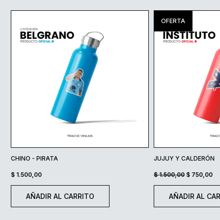
OFERTA
CHINO - PIRATA
JUJUY Y CALDERÓN
EL
EL
$
1.500,00
$
1.500,00
$
750,00
PRECIO
PR
AÑADIR AL CARRITO
AÑADIR AL CA
ORIGINAL
A
ERA:
ES
$ 1.500,00.
$ 